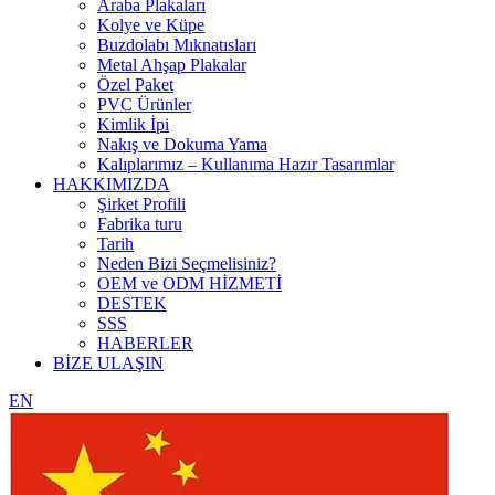
Araba Plakaları
Kolye ve Küpe
Buzdolabı Mıknatısları
Metal Ahşap Plakalar
Özel Paket
PVC Ürünler
Kimlik İpi
Nakış ve Dokuma Yama
Kalıplarımız – Kullanıma Hazır Tasarımlar
HAKKIMIZDA
Şirket Profili
Fabrika turu
Tarih
Neden Bizi Seçmelisiniz?
OEM ve ODM HİZMETİ
DESTEK
SSS
HABERLER
BİZE ULAŞIN
EN