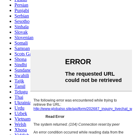
Persian
Punjabi
Serbian
Sesotho
Sinhala
Slovak
Slovenian
Somali
Samoan
Scots Gaelic
Shona
Sindhi
Sundanese
Swahili
Tajik
Tamil
Telugu
Thai
Ukrainian
Urdu
Uzbek
Vietnamese
Welsh
Xhosa