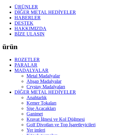
ÜRÜNLER
DİĞER METAL HEDİYELER
HABERLER
DESTEK
HAKKIMIZDA
BİZE ULAŞIN
ürün
ROZETLER
PARALAR
MADALYALAR
Metal Madalyalar
Ahşap Madalyalar
Crystay Madalyaları
DİĞER METAL HEDİYELER
Anahtarlık
Kemer Tokaları
Şişe Açacakları
Ganimet
Kravat İğnesi ve Kol Düğmesi
Golf Divotları ve Top İşaretleyicileri
Yer imleri