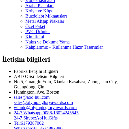
Köpek tasmaları
Araba Plakaları
Kolye ve Küpe
Buzdolabı Mıknatısları
Metal Ahşap Plakalar
Özel Paket
PVC Ürünler
Kimlik İpi
Nakış ve Dokuma Yama
Kalıplarımız – Kullanıma Hazır Tasarımlar
İletişim bilgileri
Fabrika İletişim Bilgileri
ABD Ofisi İletişim Bilgileri
No.5, Guangfu Yolu, Xiaolan Kasabası, Zhongshan Ctiy,
Guangdong, Çin
Huntington, Ave, Boston
sales@aoo-hui.com
sales@olympicgloryawards.com
winnie@olympicgloryawards.com
24-7 Whatsapp:0086-18024245545
24-7 Skype:AoHuiGifts
Tel:6179387002
Whatsapp:+1-8574887386