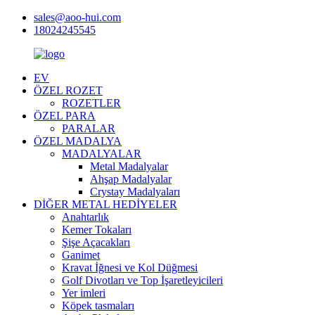
sales@aoo-hui.com
18024245545
EV
ÖZEL ROZET
ROZETLER
ÖZEL PARA
PARALAR
ÖZEL MADALYA
MADALYALAR
Metal Madalyalar
Ahşap Madalyalar
Crystay Madalyaları
DİĞER METAL HEDİYELER
Anahtarlık
Kemer Tokaları
Şişe Açacakları
Ganimet
Kravat İğnesi ve Kol Düğmesi
Golf Divotları ve Top İşaretleyicileri
Yer imleri
Köpek tasmaları