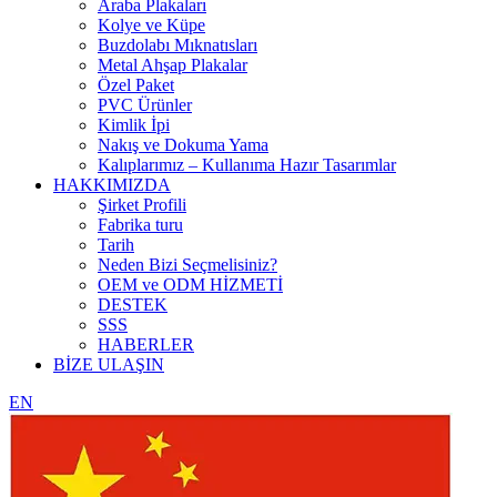
Araba Plakaları
Kolye ve Küpe
Buzdolabı Mıknatısları
Metal Ahşap Plakalar
Özel Paket
PVC Ürünler
Kimlik İpi
Nakış ve Dokuma Yama
Kalıplarımız – Kullanıma Hazır Tasarımlar
HAKKIMIZDA
Şirket Profili
Fabrika turu
Tarih
Neden Bizi Seçmelisiniz?
OEM ve ODM HİZMETİ
DESTEK
SSS
HABERLER
BİZE ULAŞIN
EN