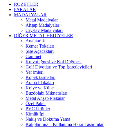
ROZETLER
PARALAR
MADALYALAR
Metal Madalyalar
Ahşap Madalyalar
Crystay Madalyaları
DİĞER METAL HEDİYELER
Anahtarlık
Kemer Tokaları
Şişe Açacakları
Ganimet
Kravat İğnesi ve Kol Düğmesi
Golf Divotları ve Top İşaretleyicileri
Yer imleri
Köpek tasmaları
Araba Plakaları
Kolye ve Küpe
Buzdolabı Mıknatısları
Metal Ahşap Plakalar
Özel Paket
PVC Ürünler
Kimlik İpi
Nakış ve Dokuma Yama
Kalıplarımız – Kullanıma Hazır Tasarımlar