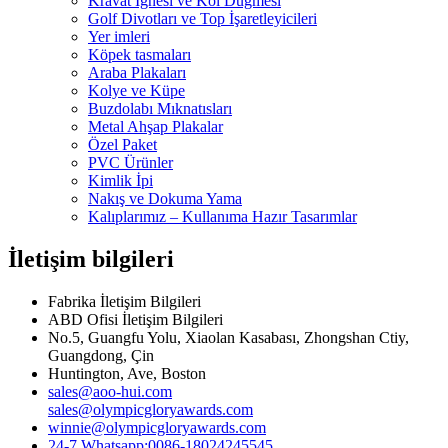
Kravat İğnesi ve Kol Düğmesi
Golf Divotları ve Top İşaretleyicileri
Yer imleri
Köpek tasmaları
Araba Plakaları
Kolye ve Küpe
Buzdolabı Mıknatısları
Metal Ahşap Plakalar
Özel Paket
PVC Ürünler
Kimlik İpi
Nakış ve Dokuma Yama
Kalıplarımız – Kullanıma Hazır Tasarımlar
İletişim bilgileri
Fabrika İletişim Bilgileri
ABD Ofisi İletişim Bilgileri
No.5, Guangfu Yolu, Xiaolan Kasabası, Zhongshan Ctiy,
Guangdong, Çin
Huntington, Ave, Boston
sales@aoo-hui.com
sales@olympicgloryawards.com
winnie@olympicgloryawards.com
24-7 Whatsapp:0086-18024245545