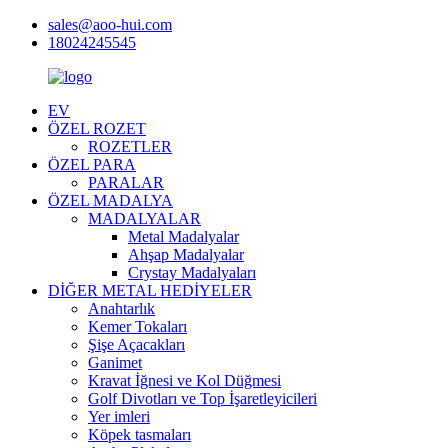
sales@aoo-hui.com
18024245545
EV
ÖZEL ROZET
ROZETLER
ÖZEL PARA
PARALAR
ÖZEL MADALYA
MADALYALAR
Metal Madalyalar
Ahşap Madalyalar
Crystay Madalyaları
DİĞER METAL HEDİYELER
Anahtarlık
Kemer Tokaları
Şişe Açacakları
Ganimet
Kravat İğnesi ve Kol Düğmesi
Golf Divotları ve Top İşaretleyicileri
Yer imleri
Köpek tasmaları