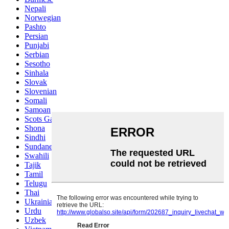
Nepali
Norwegian
Pashto
Persian
Punjabi
Serbian
Sesotho
Sinhala
Slovak
Slovenian
Somali
Samoan
Scots Gaelic
Shona
Sindhi
Sundanese
Swahili
Tajik
Tamil
Telugu
Thai
Ukrainian
Urdu
Uzbek