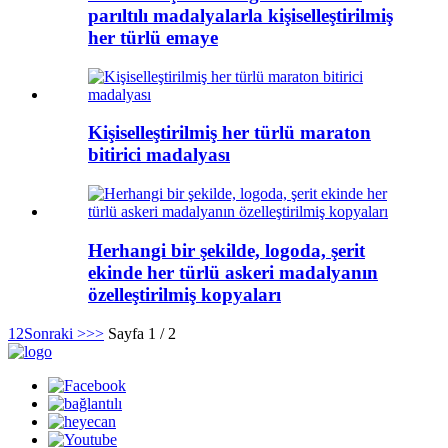
parıltılı madalyalarla kişiselleştirilmiş
her türlü emaye
Kişiselleştirilmiş her türlü maraton
bitirici madalyası
Herhangi bir şekilde, logoda, şerit
ekinde her türlü askeri madalyanın
özelleştirilmiş kopyaları
1
2
Sonraki >
>>
Sayfa 1 / 2