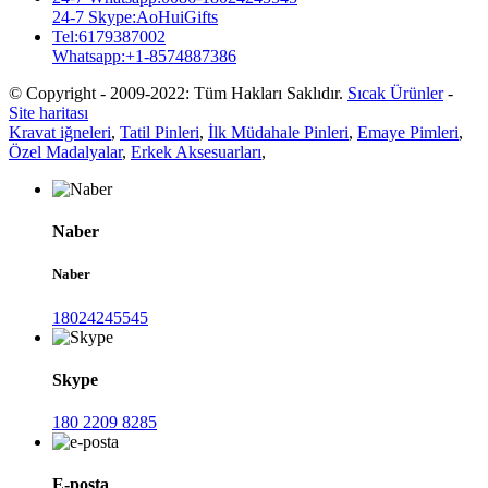
24-7 Skype:AoHuiGifts
Tel:6179387002
Whatsapp:+1-8574887386
© Copyright - 2009-2022: Tüm Hakları Saklıdır.
Sıcak Ürünler
-
Site haritası
Kravat iğneleri
,
Tatil Pinleri
,
İlk Müdahale Pinleri
,
Emaye Pimleri
,
Özel Madalyalar
,
Erkek Aksesuarları
,
Naber
Naber
18024245545
Skype
180 2209 8285
E-posta