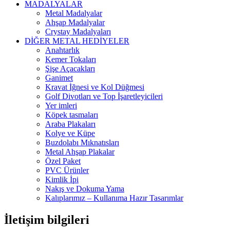
MADALYALAR
Metal Madalyalar
Ahşap Madalyalar
Crystay Madalyaları
DİĞER METAL HEDİYELER
Anahtarlık
Kemer Tokaları
Şişe Açacakları
Ganimet
Kravat İğnesi ve Kol Düğmesi
Golf Divotları ve Top İşaretleyicileri
Yer imleri
Köpek tasmaları
Araba Plakaları
Kolye ve Küpe
Buzdolabı Mıknatısları
Metal Ahşap Plakalar
Özel Paket
PVC Ürünler
Kimlik İpi
Nakış ve Dokuma Yama
Kalıplarımız – Kullanıma Hazır Tasarımlar
İletişim bilgileri