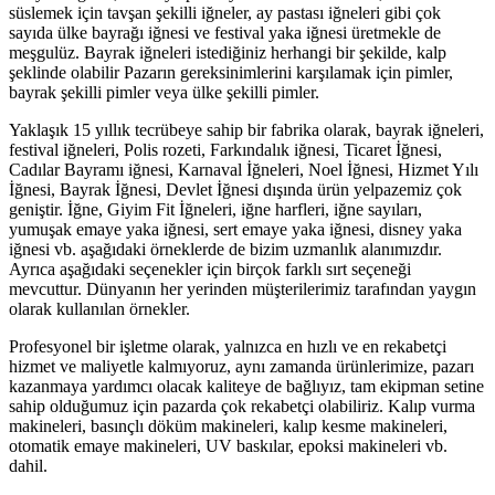
süslemek için tavşan şekilli iğneler, ay pastası iğneleri gibi çok
sayıda ülke bayrağı iğnesi ve festival yaka iğnesi üretmekle de
meşgulüz. Bayrak iğneleri istediğiniz herhangi bir şekilde, kalp
şeklinde olabilir Pazarın gereksinimlerini karşılamak için pimler,
bayrak şekilli pimler veya ülke şekilli pimler.
Yaklaşık 15 yıllık tecrübeye sahip bir fabrika olarak, bayrak iğneleri,
festival iğneleri, Polis rozeti, Farkındalık iğnesi, Ticaret İğnesi,
Cadılar Bayramı iğnesi, Karnaval İğneleri, Noel İğnesi, Hizmet Yılı
İğnesi, Bayrak İğnesi, Devlet İğnesi dışında ürün yelpazemiz çok
geniştir. İğne, Giyim Fit İğneleri, iğne harfleri, iğne sayıları,
yumuşak emaye yaka iğnesi, sert emaye yaka iğnesi, disney yaka
iğnesi vb. aşağıdaki örneklerde de bizim uzmanlık alanımızdır.
Ayrıca aşağıdaki seçenekler için birçok farklı sırt seçeneği
mevcuttur. Dünyanın her yerinden müşterilerimiz tarafından yaygın
olarak kullanılan örnekler.
Profesyonel bir işletme olarak, yalnızca en hızlı ve en rekabetçi
hizmet ve maliyetle kalmıyoruz, aynı zamanda ürünlerimize, pazarı
kazanmaya yardımcı olacak kaliteye de bağlıyız, tam ekipman setine
sahip olduğumuz için pazarda çok rekabetçi olabiliriz. Kalıp vurma
makineleri, basınçlı döküm makineleri, kalıp kesme makineleri,
otomatik emaye makineleri, UV baskılar, epoksi makineleri vb.
dahil.