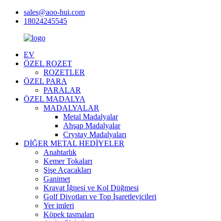
sales@aoo-hui.com
18024245545
EV
ÖZEL ROZET
ROZETLER
ÖZEL PARA
PARALAR
ÖZEL MADALYA
MADALYALAR
Metal Madalyalar
Ahşap Madalyalar
Crystay Madalyaları
DİĞER METAL HEDİYELER
Anahtarlık
Kemer Tokaları
Şişe Açacakları
Ganimet
Kravat İğnesi ve Kol Düğmesi
Golf Divotları ve Top İşaretleyicileri
Yer imleri
Köpek tasmaları