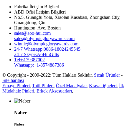
Fabrika İletişim Bilgileri
ABD Ofisi İletişim Bilgileri
No.5, Guangfu Yolu, Xiaolan Kasabası, Zhongshan Ctiy,
Guangdong, Çin
Huntington, Ave, Boston
sales@aoo-hui.com
sales@olympicgloryawards.com
winnie@olympicgloryawards.com
24-7 Whatsapp:0086-18024245545
24-7 Skype:AoHuiGifts
Tel:6179387002
Whatsapp:+1-8574887386
© Copyright - 2009-2022: Tüm Hakları Saklıdır.
Sıcak Ürünler
-
Site haritası
Emaye Pimleri
,
Tatil Pinleri
,
Özel Madalyalar
,
Kravat iğneleri
,
İlk
Müdahale Pinleri
,
Erkek Aksesuarları
,
Naber
Naber