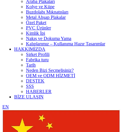
Araba Plakaları
Kolye ve Küpe
Buzdolabı Mıknatısları
Metal Ahşap Plakalar
Özel Paket
PVC Ürünler
Kimlik İpi
Nakış ve Dokuma Yama
Kalıplarımız – Kullanıma Hazır Tasarımlar
HAKKIMIZDA
Şirket Profili
Fabrika turu
Tarih
Neden Bizi Seçmelisiniz?
OEM ve ODM HİZMETİ
DESTEK
SSS
HABERLER
BİZE ULAŞIN
EN